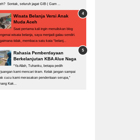
eh? Sontak, seluruh jagat GIB ( Gam ...
Wisata Belanja Versi Anak
Muda Aceh
Saat pertama kali ingin menuliskan blog
ngenai wisata belanja, saya menjadi galau sendiri.
gaimana tidak, membaca satu kata “belanj...
Rahasia Pemberdayaan
Berkelanjutan KBA Alue Naga
“Ya Allah, Tuhanku, betapa pedih
rjuangan kami mencari tiram. Kelak jangan sampai
ak cucu kami merasakan penderitaan serupa,”
nang Kak...