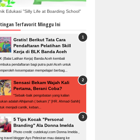
ik Edukasi "Silly Life at Boarding School"
tingan Terfavorit Minggu Ini
Gratis! Berikut Tata Cara
Pendaftaran Pelatihan Skill
Kerja di BLK Banda Aceh
K (Balai Latihan Kerja) Banda Aceh kembali
mbuka pendaftaran bagi putra putri Aceh untuk
mperoleh kesempatan mempelajari berbag...
Sensasi Bekam Wajah Kali
Pertama, Berani Coba?
"Sebaik-baik pengobatan yang kalian
kukan adalah Alhijamah ( bekam )" [HR. Ahmad-Sahih]
tuk menjadi cantik, keban...
5 Tips Kocak "Personal
Branding" Ala Donna Imelda
Photo credit: cutdekayi.com Donna Imelda ,
ng travel blogger Ayo Pelesiran mau datang ke