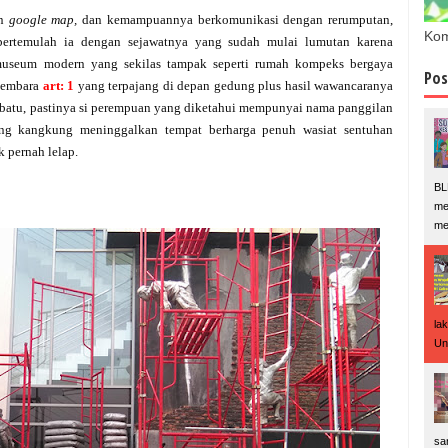
an
google map,
dan kemampuannya berkomunikasi dengan rerumputan,
Kom
ertemulah ia dengan sejawatnya yang sudah mulai lumutan karena
useum modern yang sekilas tampak seperti rumah kompeks bergaya
Pos
 membara
art: 1
yang terpajang di depan gedung plus hasil wawancaranya
 batu, pastinya si perempuan yang diketahui mempunyai nama panggilan
ang kangkung meninggalkan tempat berharga penuh wasiat sentuhan
k pernah lelap.
BL
me
me
la
Un
sa