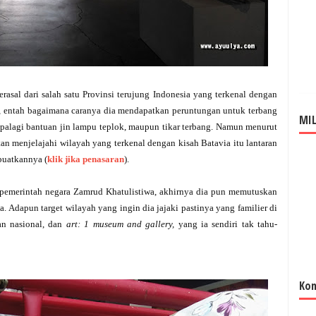
rasal dari salah satu Provinsi terujung Indonesia yang terkenal dengan
ta, entah bagaimana caranya dia mendapatkan peruntungan untuk terbang
MIL
apalagi bantuan jin lampu teplok, maupun tikar terbang. Namun menurut
n menjelajahi wilayah yang terkenal dengan kisah Batavia itu lantaran
ibuatkannya (
klik jika penasaran
).
ri pemerintah negara Zamrud Khatulistiwa, akhirnya dia pun memutuskan
ta. Adapun target wilayah yang ingin dia jajaki pastinya yang familier di
an nasional, dan
art: 1 museum and gallery,
yang ia sendiri tak tahu-
Kom