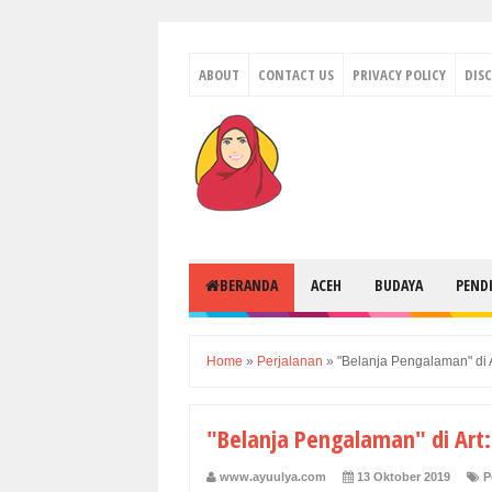
ABOUT
CONTACT US
PRIVACY POLICY
DIS
BERANDA
ACEH
BUDAYA
PEND
Home
»
Perjalanan
»
"Belanja Pengalaman" di 
"Belanja Pengalaman" di Art:
www.ayuulya.com
13 Oktober 2019
P