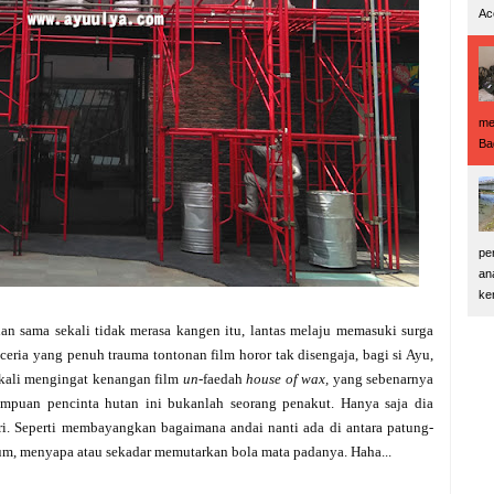
Ac
me
Ba
pe
an
ke
 sama sekali tidak merasa kangen itu, lantas melaju memasuki surga
ceria yang penuh trauma tontonan film horor tak disengaja, bagi si Ayu,
-kali mengingat kenangan film
un-
faedah
house of wax,
yang sebenarnya
empuan pencinta hutan ini bukanlah seorang penakut. Hanya saja dia
i. Seperti membayangkan bagaimana andai nanti ada di antara patung-
nyum, menyapa atau sekadar memutarkan bola mata padanya. Haha...