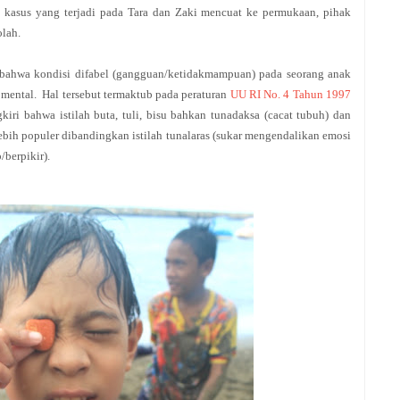
a kasus yang terjadi pada Tara dan Zaki mencuat ke permukaan, pihak
lah.
h bahwa
kondisi difabel (gangguan/ketidakmampuan) pada seorang anak
mental. Hal tersebut termaktub pada peraturan
UU RI No. 4 Tahun 1997
iri bahwa istilah buta, tuli, bisu bahkan tunadaksa (cacat tubuh) dan
lebih populer dibandingkan istilah tunalaras (sukar mengendalikan emosi
/berpikir).