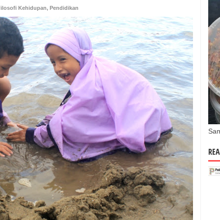
ilosofi Kehidupan
,
Pendidikan
Sam
REA