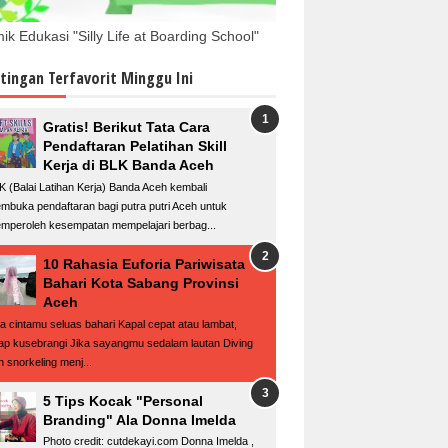
ik Edukasi "Silly Life at Boarding School"
tingan Terfavorit Minggu Ini
Gratis! Berikut Tata Cara
Pendaftaran Pelatihan Skill
Kerja di BLK Banda Aceh
K (Balai Latihan Kerja) Banda Aceh kembali
mbuka pendaftaran bagi putra putri Aceh untuk
mperoleh kesempatan mempelajari berbag...
10 Rahasia Euforia Pariwisata
Bahari Kota Sabang Provinsi
Aceh
ka cintamu seluas bahari Kapal cepat atau lambat,
tap kusebrangi Jika sayangmu sedalam lautan Diving
n snorkeling menj...
5 Tips Kocak "Personal
Branding" Ala Donna Imelda
Photo credit: cutdekayi.com Donna Imelda ,