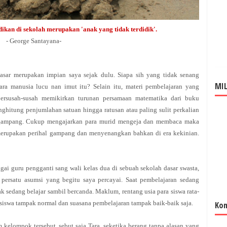
ikan di sekolah merupakan
'anak yang tidak terdidik'.
- George Santayana
-
asar merupakan impian saya sejak dulu. Siapa sih yang tidak senang
MIL
a manusia lucu nan imut itu? Selain itu, materi pembelajaran yang
bersusah-susah memikirkan turunan persamaan matematika dari buku
ghitung penjumlahan satuan hingga ratusan atau paling sulit perkalian
h gampang. Cukup mengajarkan para murid mengeja dan membaca maka
 merupakan perihal gampang dan menyenangkan bahkan di era kekinian.
gai guru pengganti sang wali kelas dua di sebuah sekolah dasar swasta,
 persatu asumsi yang begitu saya percayai. Saat pembelajaran sedang
ak sedang belajar sambil bercanda. Maklum, rentang usia para siswa rata-
a siswa tampak normal dan suasana pembelajaran tampak baik-baik saja.
Kom
 kelompok tersebut, sebut saja Tara, seketika berang tanpa alasan yang