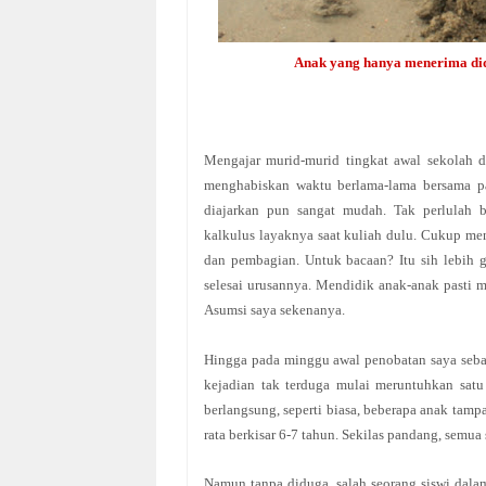
Anak yang hanya menerima did
Mengajar murid-murid tingkat awal sekolah d
menghabiskan waktu berlama-lama bersama par
diajarkan pun sangat mudah. Tak perlulah 
kalkulus layaknya saat kuliah dulu. Cukup men
dan pembagian. Untuk bacaan? Itu sih lebi
selesai urusannya. Mendidik anak-anak pasti
Asumsi saya sekenanya.
Hingga pada minggu awal penobatan
saya
seba
kejadian tak terduga mulai meruntuhkan satu
berlangsung, seperti biasa, beberapa anak tamp
rata berkisar 6-7 tahun. Sekilas pandang, semu
Namun tanpa diduga, salah seorang siswi dalam