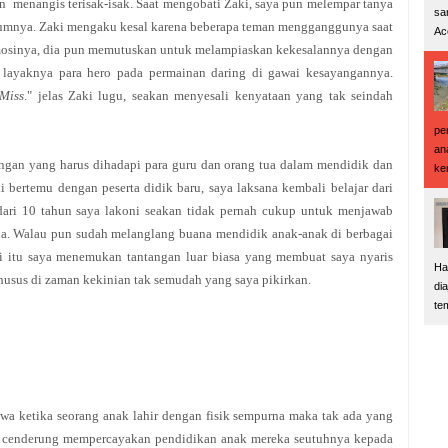
un menangis terisak-isak. Saat mengobati Zaki, saya pun melempar tanya
sa
lumnya. Zaki mengaku kesal karena beberapa teman mengganggunya saat
Ac
mosinya, dia pun memutuskan untuk melampiaskan kekesalannya dengan
 layaknya para hero pada permainan daring di gawai kesayangannya.
Miss
." jelas Zaki lugu, seakan menyesali kenyataan yang tak seindah
pe
an
angan yang harus dihadapi para guru dan orang tua dalam mendidik dan
ke
 bertemu dengan peserta didik baru, saya laksana kembali belajar dari
ari 10 tahun saya lakoni seakan tidak pernah cukup untuk menjawab
da. Walau pun sudah melanglang buana mendidik anak-anak di berbagai
ali itu saya menemukan tantangan luar biasa yang membuat saya nyaris
Ha
usus di zaman kekinian tak semudah yang saya pikirkan.
di
te
wa ketika seorang anak lahir dengan fisik sempurna maka tak ada yang
adi cenderung mempercayakan pendidikan anak mereka seutuhnya kepada