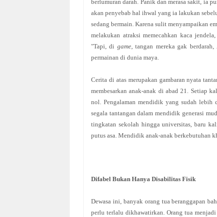
berlumuran darah. Panik dan merasa sakit, ia p
akan penyebab hal ihwal yang ia lakukan sebe
sedang bermain. Karena sulit menyampaikan e
melakukan atraksi memecahkan kaca jendela,
"Tapi, di
game
, tangan mereka gak berdarah,
permainan di dunia maya.
Cerita di atas merupakan gambaran nyata tant
membesarkan anak-anak di abad 21. Setiap kali
nol. Pengalaman mendidik yang sudah lebih d
segala tantangan dalam mendidik generasi mu
tingkatan sekolah hingga universitas, baru k
putus asa. Mendidik anak-anak berkebutuhan kh
Difabel Bukan Hanya Disabilitas Fisik
Dewasa ini, banyak orang tua beranggapan bah
perlu terlalu dikhawatirkan. Orang tua menj