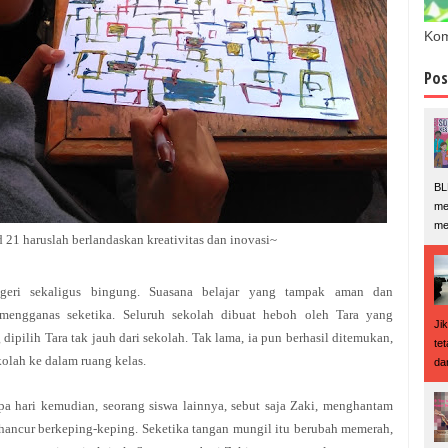
Kom
Pos
BL
me
me
 21 haruslah berlandaskan kreativitas dan inovasi~
geri sekaligus bingung. Suasana belajar yang tampak aman dan
engganas seketika. Seluruh sekolah dibuat heboh oleh Tara yang
Ji
dipilih Tara tak jauh dari sekolah. Tak lama, ia pun berhasil ditemukan,
te
olah ke dalam ruang kelas.
da
apa hari kemudian, seorang siswa lainnya, sebut saja Zaki, menghantam
 hancur berkeping-keping. Seketika tangan mungil itu berubah memerah,