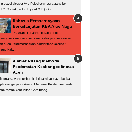
ng travel blogger Ayo Pelesiran mau datang ke
eh? Sontak, seluruh jagat GIB ( Gam ...
Rahasia Pemberdayaan
Berkelanjutan KBA Alue Naga
“Ya Allah, Tuhanku, betapa pedih
rjuangan kami mencari tiram. Kelak jangan sampai
ak cucu kami merasakan penderitaan serupa,”
nang Kak...
Alamat Ruang Memorial
Perdamaian Kesbangpolinmas
Aceh
l pertama yang terbersit di dalam hati saya ketika
ajak mengunjungi Ruang Memorial Perdamaian oleh
man-teman komunitas Gam Inong...