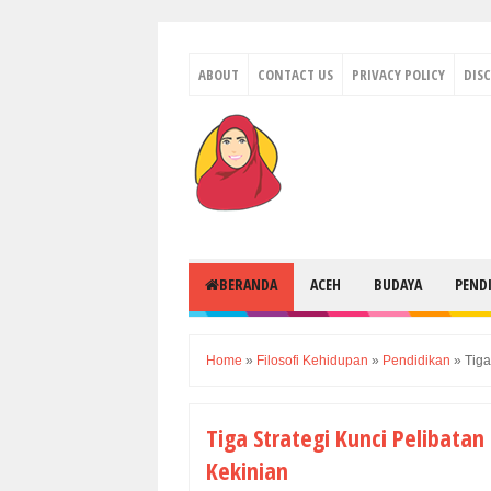
ABOUT
CONTACT US
PRIVACY POLICY
DIS
BERANDA
ACEH
BUDAYA
PEND
Home
»
Filosofi Kehidupan
»
Pendidikan
»
Tiga
Tiga Strategi Kunci Pelibata
Kekinian