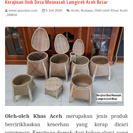
Kerajinan Unik Desa Meunasah Lamgirek Aceh Besar
www.ayuulya.com
6 Juli 2020
Aceh
,
Budaya
,
Oleh-oleh Khas Aceh
,
UMKM
Oleh-oleh Khas Aceh
merupakan jenis produk
bercirikhaskan keacehan yang kerap dicari
wisatawan. Kerajinan daerah dari bahan alami, yang