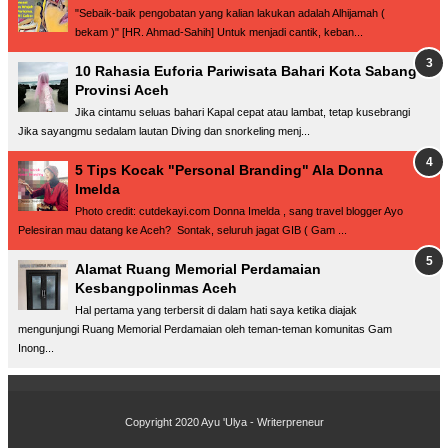
"Sebaik-baik pengobatan yang kalian lakukan adalah Alhijamah (
bekam )" [HR. Ahmad-Sahih] Untuk menjadi cantik, keban...
10 Rahasia Euforia Pariwisata Bahari Kota Sabang
Provinsi Aceh
Jika cintamu seluas bahari Kapal cepat atau lambat, tetap kusebrangi
Jika sayangmu sedalam lautan Diving dan snorkeling menj...
5 Tips Kocak "Personal Branding" Ala Donna
Imelda
Photo credit: cutdekayi.com Donna Imelda , sang travel blogger Ayo
Pelesiran mau datang ke Aceh? Sontak, seluruh jagat GIB ( Gam ...
Alamat Ruang Memorial Perdamaian
Kesbangpolinmas Aceh
Hal pertama yang terbersit di dalam hati saya ketika diajak
mengunjungi Ruang Memorial Perdamaian oleh teman-teman komunitas Gam
Inong...
Copyright 2020
Ayu 'Ulya - Writerpreneur