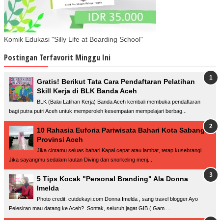
Komik Edukasi "Silly Life at Boarding School"
Postingan Terfavorit Minggu Ini
Gratis! Berikut Tata Cara Pendaftaran Pelatihan
Skill Kerja di BLK Banda Aceh
BLK (Balai Latihan Kerja) Banda Aceh kembali membuka pendaftaran
bagi putra putri Aceh untuk memperoleh kesempatan mempelajari berbag...
10 Rahasia Euforia Pariwisata Bahari Kota Sabang
Provinsi Aceh
Jika cintamu seluas bahari Kapal cepat atau lambat, tetap kusebrangi
Jika sayangmu sedalam lautan Diving dan snorkeling menj...
5 Tips Kocak "Personal Branding" Ala Donna
Imelda
Photo credit: cutdekayi.com Donna Imelda , sang travel blogger Ayo
Pelesiran mau datang ke Aceh? Sontak, seluruh jagat GIB ( Gam ...