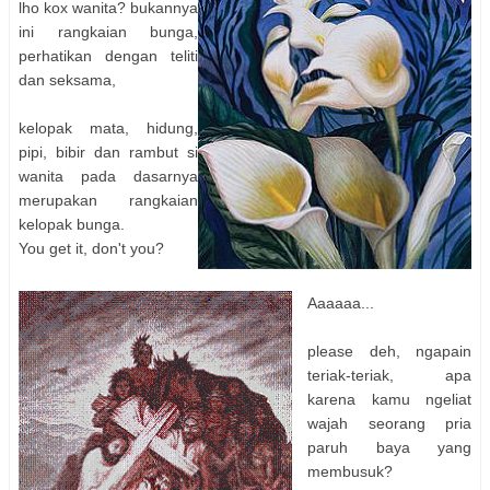
lho kox wanita? bukannya
ini rangkaian bunga,
perhatikan dengan teliti
dan seksama,
kelopak mata, hidung,
pipi, bibir dan rambut si
wanita pada dasarnya
merupakan rangkaian
kelopak bunga.
You get it, don't you?
Aaaaaa...
please deh, ngapain
teriak-teriak, apa
karena kamu ngeliat
wajah seorang pria
paruh baya yang
membusuk?