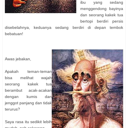
ibu yang sedang
menggendong bayinya
dan seorang kakek tua
bertopi berdiri persis
disebelahnya, keduanya sedang berdiri di depan tembok
bebatuan!
Awas jebakan,
Apakah teman-teman
bisa melihat wajah
seorang kakek tua
berambut acak-acakan
dengan kumis dan
jenggot panjang dan tidak
terurus?
Saya rasa itu sedikit lebih
mudah, nah sekarang,