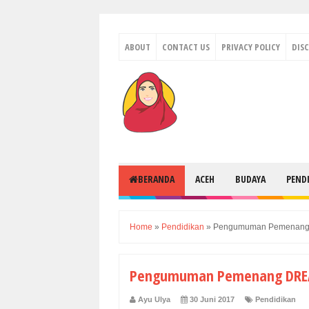
ABOUT
CONTACT US
PRIVACY POLICY
DIS
BERANDA
ACEH
BUDAYA
PEND
Home
»
Pendidikan
»
Pengumuman Pemenang 
Pengumuman Pemenang DREA
Ayu Ulya
30 Juni 2017
Pendidikan