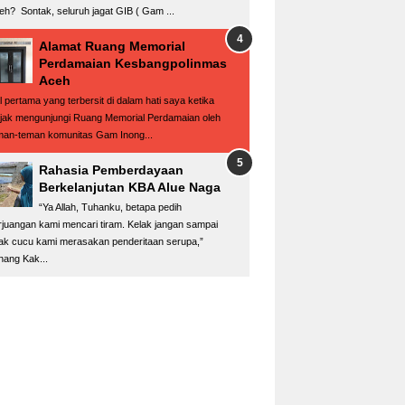
eh? Sontak, seluruh jagat GIB ( Gam ...
Alamat Ruang Memorial
Perdamaian Kesbangpolinmas
Aceh
l pertama yang terbersit di dalam hati saya ketika
ajak mengunjungi Ruang Memorial Perdamaian oleh
man-teman komunitas Gam Inong...
Rahasia Pemberdayaan
Berkelanjutan KBA Alue Naga
“Ya Allah, Tuhanku, betapa pedih
rjuangan kami mencari tiram. Kelak jangan sampai
ak cucu kami merasakan penderitaan serupa,”
nang Kak...