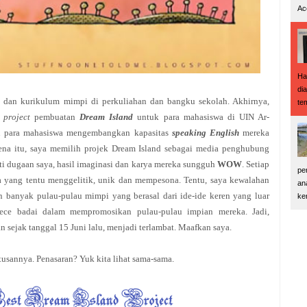
Ac
Ha
di
i dan kurikulum mimpi di perkuliahan dan bangku sekolah. Akhirnya,
te
r
project
pembuatan
Dream Island
untuk para mahasiswa di UIN Ar-
u para mahasiswa mengembangkan kapasitas
speaking English
mereka
ena itu, saya memilih projek Dream Island sebagai media penghubung
ti dugaan saya, hasil imaginasi dan karya mereka sungguh
WOW
. Setiap
pe
ka yang tentu menggelitik, unik dan mempesona. Tentu, saya kewalahan
an
n banyak pulau-pulau mimpi yang berasal dari ide-ide keren yang luar
ke
ece badai dalam mempromosikan pulau-pulau impian mereka. Jadi,
sejak tanggal 15 Juni lalu, menjadi terlambat. Maafkan saya.
tusannya. Penasaran? Yuk kita lihat sama-sama.