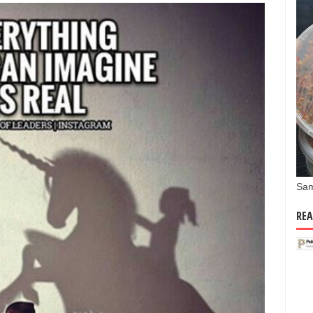
Sam
REA