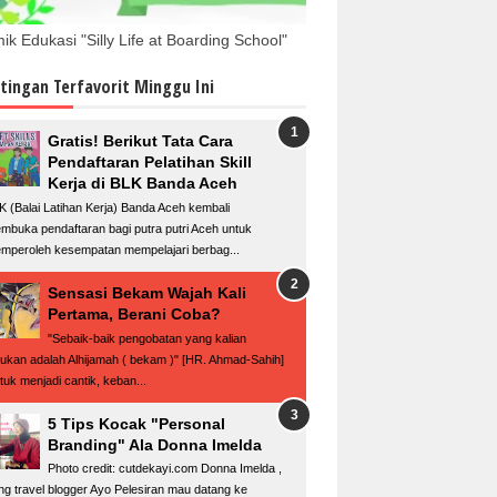
ik Edukasi "Silly Life at Boarding School"
tingan Terfavorit Minggu Ini
Gratis! Berikut Tata Cara
Pendaftaran Pelatihan Skill
Kerja di BLK Banda Aceh
K (Balai Latihan Kerja) Banda Aceh kembali
mbuka pendaftaran bagi putra putri Aceh untuk
mperoleh kesempatan mempelajari berbag...
Sensasi Bekam Wajah Kali
Pertama, Berani Coba?
"Sebaik-baik pengobatan yang kalian
kukan adalah Alhijamah ( bekam )" [HR. Ahmad-Sahih]
tuk menjadi cantik, keban...
5 Tips Kocak "Personal
Branding" Ala Donna Imelda
Photo credit: cutdekayi.com Donna Imelda ,
ng travel blogger Ayo Pelesiran mau datang ke