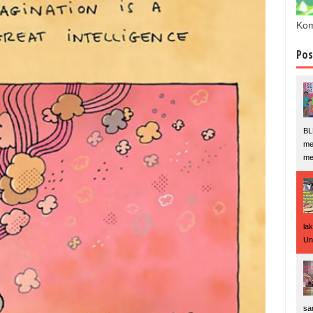
Kom
Pos
BL
me
me
la
Un
sa